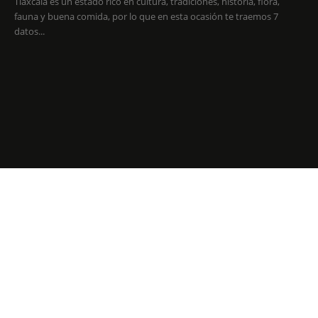
Tlaxcala es un estado rico en cultura, tradiciones, historia, flora,
fauna y buena comida, por lo que en esta ocasión te traemos 7
datos...