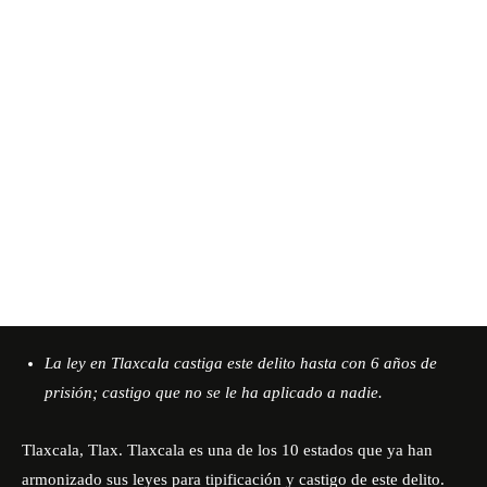
La ley en Tlaxcala castiga este delito hasta con 6 años de
prisión; castigo que no se le ha aplicado a nadie.
Tlaxcala, Tlax. Tlaxcala es una de los 10 estados que ya han
armonizado sus leyes para tipificación y castigo de este delito.