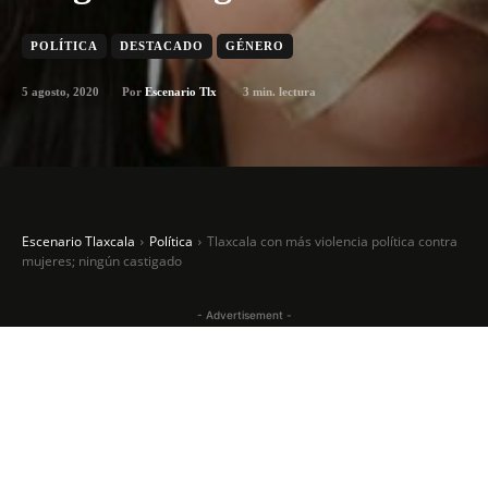
POLÍTICA
DESTACADO
GÉNERO
5 agosto, 2020
3
min. lectura
Por
Escenario Tlx
Escenario Tlaxcala
Política
Tlaxcala con más violencia política contra
mujeres; ningún castigado
- Advertisement -