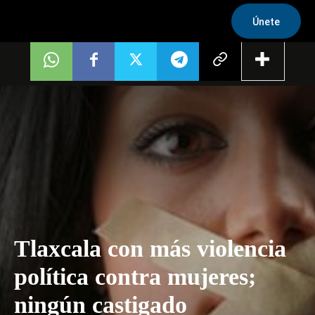
Únete
Tlaxcala con más violencia
política contra mujeres;
ningún castigado