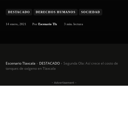
DESTACADO
DERECHOS HUMANOS
SOCIEDAD
14 enero, 2021
3
min. lectura
Por
Escenario Tlx
Escenario Tlaxcala
DESTACADO
Segunda Ola: Así crece el costo de
tanques de oxígeno en Tlaxcala
- Advertisement -