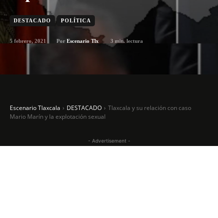
DESTACADO
POLÍTICA
5 febrero, 2021
3
min. lectura
Por
Escenario Tlx
Escenario Tlaxcala
DESTACADO
Tlaxcala y su relación con caso
Mario Marín y la explotación sexual
- Advertisement -