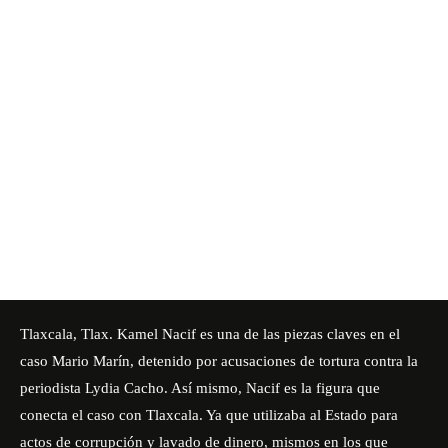
Tlaxcala, Tlax. Kamel Nacif es una de las piezas claves en el
caso Mario Marín, detenido por acusaciones de tortura contra la
periodista Lydia Cacho. Así mismo, Nacif es la figura que
conecta el caso con Tlaxcala. Ya que utilizaba al Estado para
actos de corrupción y lavado de dinero, mismos en los que