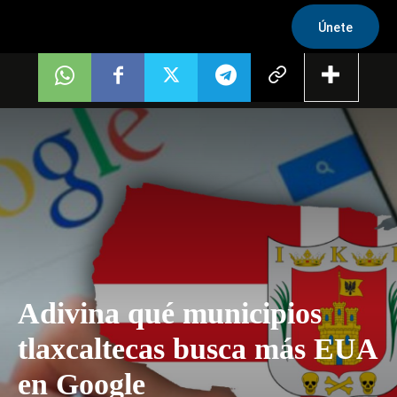
Únete
Adivina qué municipios
tlaxcaltecas busca más EUA
en Google