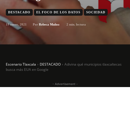
DESTACADO
EL FOCO DE LOS DATOS
SOCIEDAD
19 enero, 2021
2
min. lectura
Por
Rebeca Muñoz
Escenario Tlaxcala
DESTACADO
Adivina qué municipios tlaxcaltecas
busca más EUA en Google
- Advertisement -