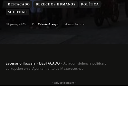
DESTACADO
DERECHOS HUMANOS
POLÍTICA
SOCIEDAD
30 junio, 2025
4
min. lectura
Por
Valeria Arroyo
Escenario Tlaxcala
DESTACADO
Aviador, violencia política y
corrupción en el Ayuntamiento de Mazatecochco
- Advertisement -