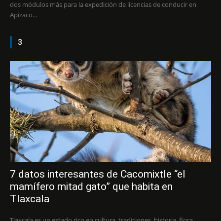
dos módulos más para la expedición de licencias de conducir en
Apizaco...
3
7 datos interesantes de Cacomixtle “el
mamífero mitad gato” que habita en
Tlaxcala
Tlaxcala es un estado rico en cultura, tradiciones, historia, flora,