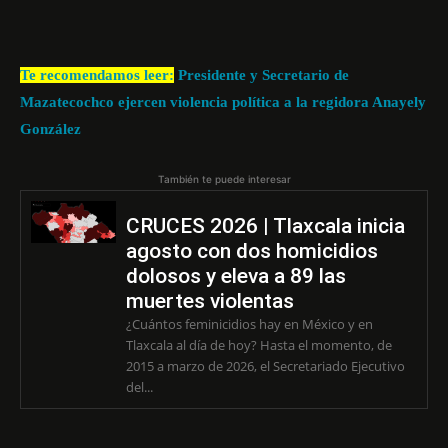
Te recomendamos leer:
Presidente y Secretario de
Mazatecochco ejercen violencia política a la regidora Anayely
González
También te puede interesar
CRUCES 2026 | Tlaxcala inicia
agosto con dos homicidios
dolosos y eleva a 89 las
muertes violentas
¿Cuántos feminicidios hay en México y en
Tlaxcala al día de hoy? Hasta el momento, de
2015 a marzo de 2026, el Secretariado Ejecutivo
del...