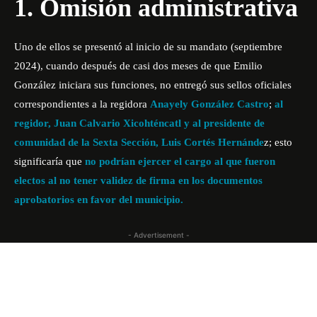
1. Omisión administrativa
Uno de ellos se presentó al inicio de su mandato (septiembre
2024), cuando después de casi dos meses de que Emilio
González
iniciara sus funciones, no entregó sus sellos oficiales
correspondientes a la regidora
Anayely González Castro
;
al
regidor, Juan Calvario Xicohténcatl y al presidente de
comunidad de la Sexta Sección, Luis Cortés Hernánde
z; esto
significaría que
no podrían ejercer el cargo al que fueron
electos al no tener validez de firma en los documentos
aprobatorios en favor del municipio.
- Advertisement -