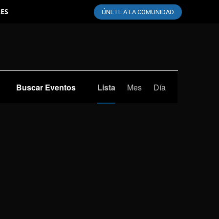
LES
ÚNETE A LA COMUNIDAD
Navegación
Buscar Eventos
Lista
Mes
Día
de
vistas
de
Evento