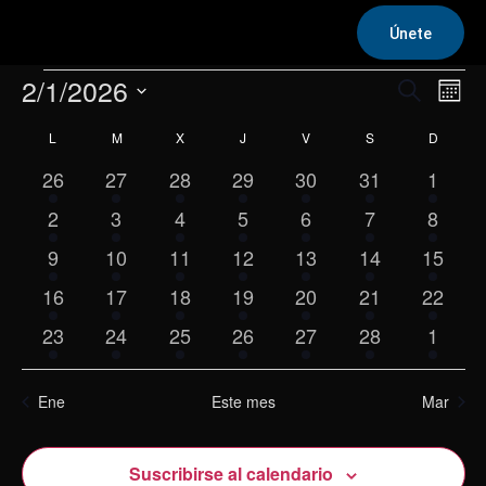
Únete
Eventos
2/1/2026
Na
Navega
Buscar
Mes
de
Selecciona
de
L
LUNES
M
MARTES
X
MIÉRCOLES
J
JUEVES
V
VIERNES
S
SÁBADO
D
DOMIN
Calendario
la
vis
fecha.
búsqu
3
6
3
3
8
3
2
26
27
28
29
30
31
1
de
de
eventos
eventos
eventos
eventos
eventos
eventos
evento
y
3
5
2
4
5
5
7
2
3
4
5
6
7
8
Eve
Eventos
eventos
eventos
eventos
eventos
eventos
eventos
evento
6
8
6
5
7
11
vistas
8
9
10
11
12
13
14
15
eventos
eventos
eventos
eventos
eventos
eventos
evento
5
11
7
10
8
6
7
16
17
18
19
20
21
22
de
eventos
eventos
eventos
eventos
eventos
eventos
evento
7
13
9
7
7
7
6
23
24
25
26
27
28
1
Evento
eventos
eventos
eventos
eventos
eventos
eventos
evento
Ene
Este mes
Mar
Suscribirse al calendario