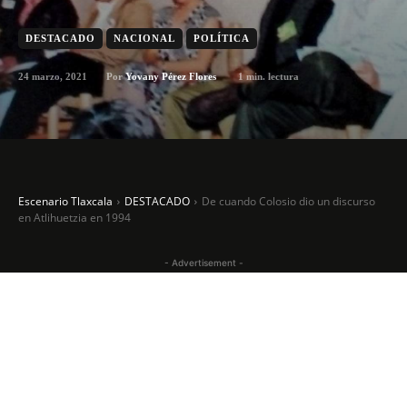
DESTACADO
NACIONAL
POLÍTICA
24 marzo, 2021
1
min. lectura
Por
Yovany Pérez Flores
Escenario Tlaxcala
DESTACADO
De cuando Colosio dio un discurso
en Atlihuetzia en 1994
- Advertisement -