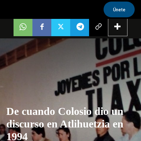
Únete
De cuando Colosio dio un
discurso en Atlihuetzia en
1994