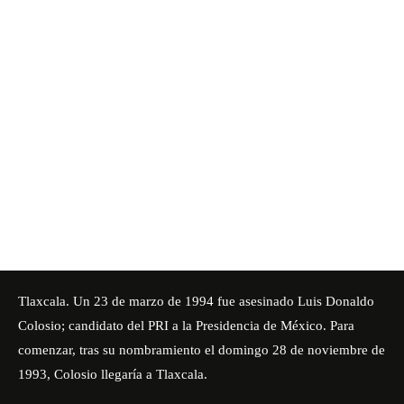
Tlaxcala. Un 23 de marzo de 1994 fue asesinado Luis Donaldo
Colosio; candidato del PRI a la Presidencia de México. Para
comenzar, tras su nombramiento el domingo 28 de noviembre de
1993, Colosio llegaría a Tlaxcala.