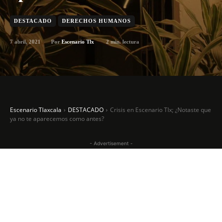
DESTACADO
DERECHOS HUMANOS
7 abril, 2021
2
min. lectura
Por
Escenario Tlx
Escenario Tlaxcala
DESTACADO
Crisis en Escenario Tlx; ¿Notaste que
ya no te aparecemos como antes?
- Advertisement -