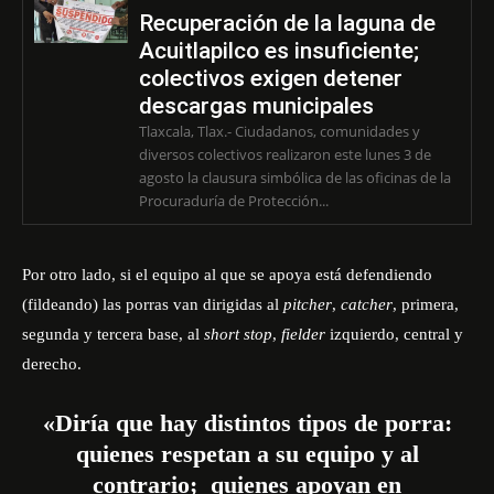
Recuperación de la laguna de
Acuitlapilco es insuficiente;
colectivos exigen detener
descargas municipales
Tlaxcala, Tlax.- Ciudadanos, comunidades y
diversos colectivos realizaron este lunes 3 de
agosto la clausura simbólica de las oficinas de la
Procuraduría de Protección...
Por otro lado, si el equipo al que se apoya está defendiendo
(fildeando) las porras van dirigidas al
pitcher
,
catcher
, primera,
segunda y tercera base, al
short stop
,
fielder
izquierdo, central y
derecho.
«Diría que hay distintos tipos de porra:
quienes respetan a su equipo y al
contrario; quienes apoyan en