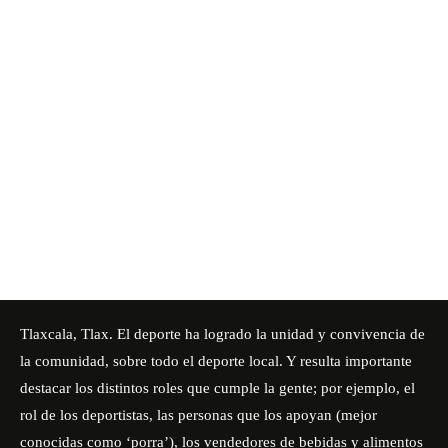
Tlaxcala, Tlax. El deporte ha logrado la unidad y convivencia de
la comunidad, sobre todo el deporte local. Y resulta importante
destacar los distintos roles que cumple la gente; por ejemplo, el
rol de los deportistas, las personas que los apoyan (mejor
conocidas como ‘porra’), los vendedores de bebidas y alimentos