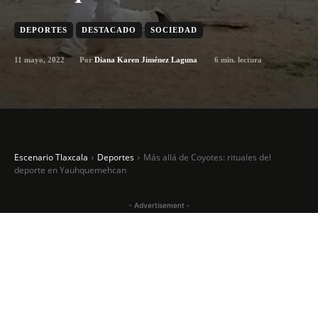
DEPORTES
DESTACADO
SOCIEDAD
11 mayo, 2022
6
min. lectura
Por
Diana Karen Jiménez Laguna
Escenario Tlaxcala
Deportes
Más allá de Coyotes: rituales del
deporte en Yauhquemehcan
- Advertisement -