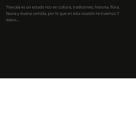
Tlaxcala es un estado rico en cultura, tradiciones, historia, flora,
fauna y buena comida, por lo que en esta ocasión te traemos 7
datos...