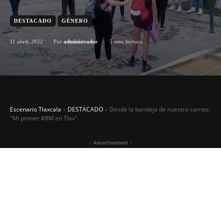
DESTACADO
GÉNERO
11 abril, 2022
5
min. lectura
Por
administrador
Escenario Tlaxcala
DESTACADO
Desde la bandeja de nuestro correo:
"Mi primer #8M en Tlax"
- Advertisement -