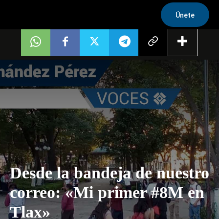
Únete
Desde la bandeja de nuestro
correo: «Mi primer #8M en
Tlax»