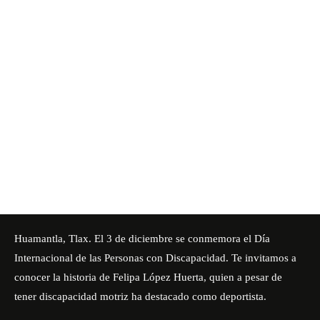
Huamantla, Tlax. El 3 de diciembre se conmemora el Día
Internacional de las Personas con Discapacidad. Te invitamos a
conocer la historia de Felipa López Huerta, quien a pesar de
tener discapacidad motriz ha destacado como deportista.