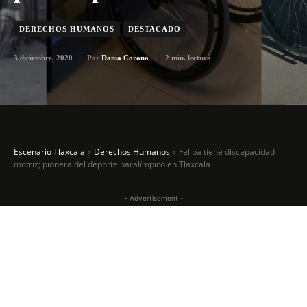
DERECHOS HUMANOS
DESTACADO
3 diciembre, 2020
2
min. lectura
Por
Dania Corona
Escenario Tlaxcala
Derechos Humanos
Felipa tiene discapacidad
motriz; pionera del deporte paralímpico en Tlaxcala
- Advertisement -