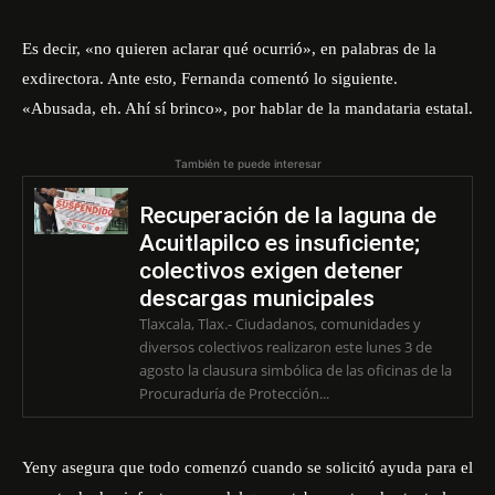
Es decir, «no quieren aclarar qué ocurrió», en palabras de la
exdirectora. Ante esto, Fernanda comentó lo siguiente.
«Abusada, eh. Ahí sí brinco», por hablar de la mandataria estatal.
También te puede interesar
Recuperación de la laguna de
Acuitlapilco es insuficiente;
colectivos exigen detener
descargas municipales
Tlaxcala, Tlax.- Ciudadanos, comunidades y
diversos colectivos realizaron este lunes 3 de
agosto la clausura simbólica de las oficinas de la
Procuraduría de Protección...
Yeny asegura que todo comenzó cuando se solicitó ayuda para el