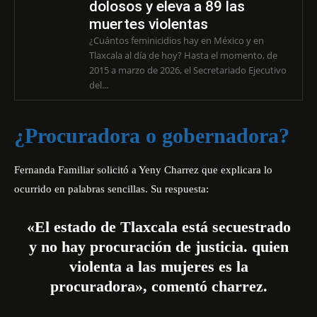
dolosos y eleva a 89 las
muertes violentas
¿Cuántos feminicidios hay en México y en
Tlaxcala al día de hoy? Hasta el momento, de
2015 a marzo de 2026, el Secretariado Ejecutivo
del...
¿Procuradora o gobernadora?
Fernanda Familiar solicitó a Yeny Charrez que explicara lo
ocurrido en palabras sencillas. Su respuesta:
«El estado de Tlaxcala está secuestrado
y no hay procuración de justicia. quien
violenta a las mujeres es la
procuradora», comentó charrez.