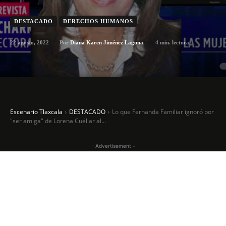
DESTACADO
DERECHOS HUMANOS
22 agosto, 2022
4
min. lectura
Por
Diana Karen Jiménez Laguna
Escenario Tlaxcala
DESTACADO
Lo que Fernanda Familiar ignoró por
"ser amiga" de Lorena Cuéllar al...
- Advertisement -