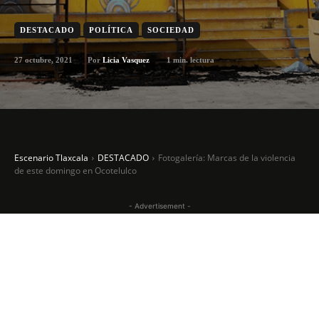
DESTACADO
POLÍTICA
SOCIEDAD
27 octubre, 2021
1
min. lectura
Por
Licia Vasquez
Escenario Tlaxcala
DESTACADO
Fotogalería: Marcas de la violencia
de este domingo en Ocotelulco
- Advertisement -