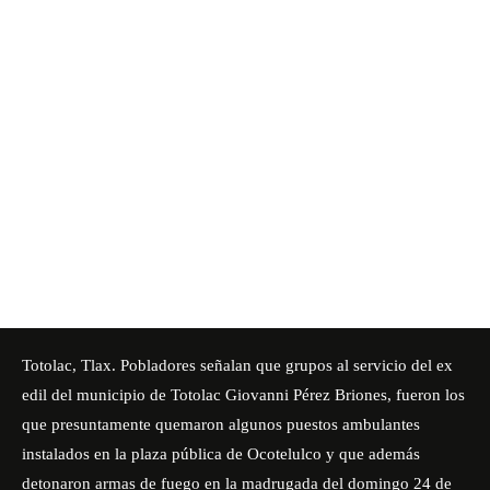
Totolac, Tlax. Pobladores señalan que grupos al servicio del ex
edil del municipio de
Totolac
Giovanni Pérez Briones, fueron los
que presuntamente quemaron algunos puestos ambulantes
instalados en la plaza pública de Ocotelulco y que además
detonaron armas de fuego en la madrugada del domingo 24 de