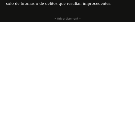
solo de bromas o de delitos que resultan improcedentes.
- Advertisement -