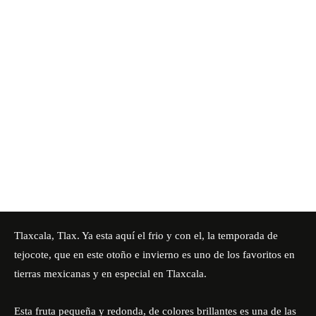
Tlaxcala, Tlax. Ya esta aquí el frio y con el, la temporada de
tejocote, que en este otoño e invierno es uno de los favoritos en
tierras mexicanas y en especial en Tlaxcala.
Esta fruta pequeña y redonda, de colores brillantes es una de las