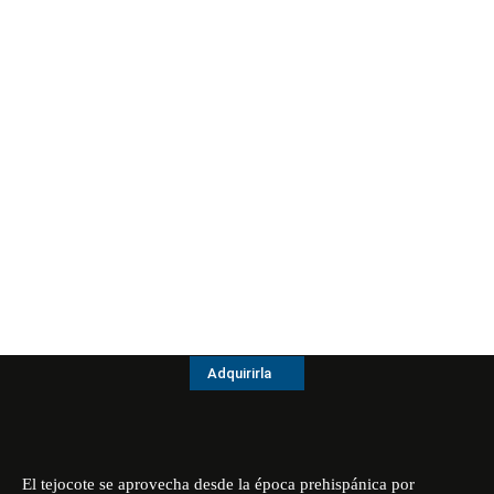
Adquirirla
El tejocote se aprovecha desde la época prehispánica por