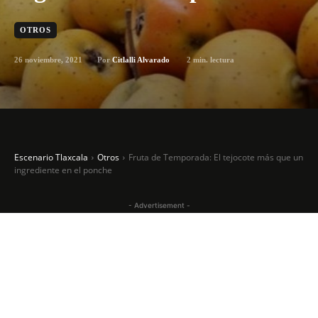
OTROS
26 noviembre, 2021
2
min. lectura
Por
Citlalli Alvarado
Escenario Tlaxcala
Otros
Fruta de Temporada: El tejocote más que un
ingrediente en el ponche
- Advertisement -