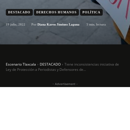
DESTACADO
DERECHOS HUMANOS
POLÍTICA
19 julio, 2022
5
min. lectura
Por
Diana Karen Jiménez Laguna
Escenario Tlaxcala
DESTACADO
Tiene inconsistencias iniciativa de
Ley de Protección a Periodistas y Defensores de...
- Advertisement -