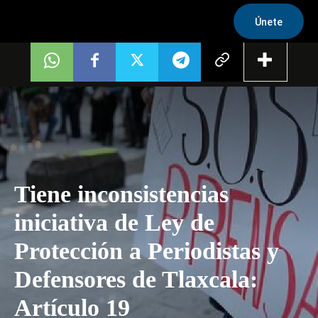
Únete
Tiene inconsistencias
iniciativa de Ley de
Protección a Periodistas y
Defensores de Tlaxcala:
Artículo 19