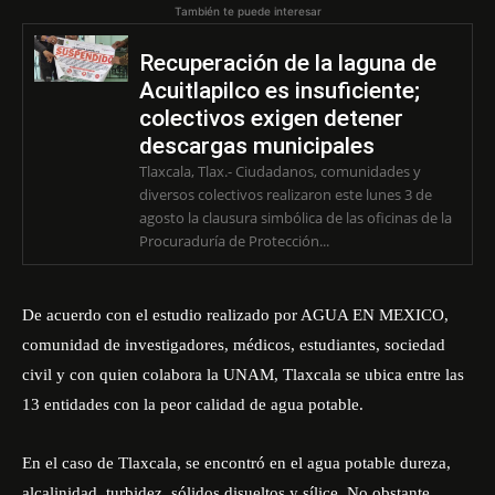
También te puede interesar
Recuperación de la laguna de
Acuitlapilco es insuficiente;
colectivos exigen detener
descargas municipales
Tlaxcala, Tlax.- Ciudadanos, comunidades y
diversos colectivos realizaron este lunes 3 de
agosto la clausura simbólica de las oficinas de la
Procuraduría de Protección...
De acuerdo con el
estudio realizado por AGUA EN MEXICO
,
comunidad de investigadores, médicos, estudiantes, sociedad
civil y con quien colabora la UNAM, Tlaxcala se ubica entre las
13 entidades con la peor calidad de agua potable.
En el caso de Tlaxcala, se encontró en el agua potable dureza,
alcalinidad, turbidez, sólidos disueltos y sílice. No obstante,