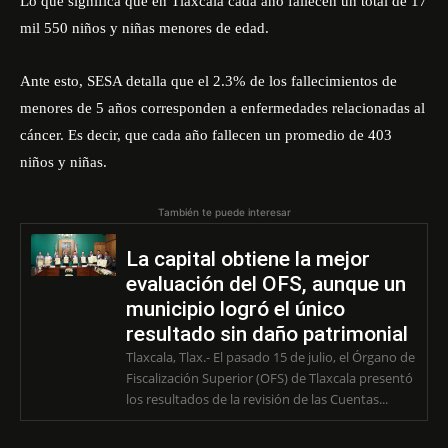
Lo que significa que en Tlaxcala cada año fallecen un total de 17
mil 550 niños y niñas menores de edad.
Ante esto, SESA detalla que el 2.3% de los fallecimientos de
menores de 5 años corresponden a enfermedades relacionadas al
cáncer. Es decir, que cada año fallecen un promedio de 403
niños y niñas.
También te puede interesar
La capital obtiene la mejor
evaluación del OFS, aunque un
municipio logró el único
resultado sin daño patrimonial
Tlaxcala, Tlax.- El pasado 15 de julio, el Órgano de
Fiscalización Superior (OFS) de Tlaxcala presentó
los resultados de la revisión de las Cuentas...