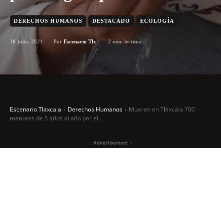
DERECHOS HUMANOS
DESTACADO
ECOLOGÍA
30 julio, 2021
2
min. lectura
Por
Escenario Tlx
Escenario Tlaxcala
Derechos Humanos
Mueren en Tlaxcala 700
menores de 5 años al año por el...
- Advertisement -