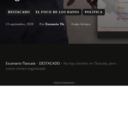
DESTACADO
EL FOCO DE LOS DATOS
POLÍTICA
23 septiembre, 2020
4
min. lectura
Por
Escenario Tlx
Escenario Tlaxcala
DESTACADO
No hay cárteles en Tlaxcala, pero
crece crimen organizado
- Advertisement -