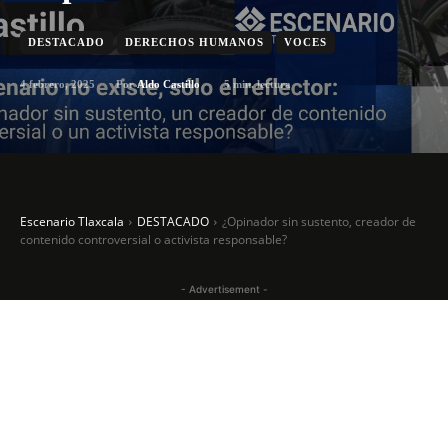
DESTACADO
DERECHOS HUMANOS
VOCES
4 febrero, 2025
5
min. lectura
Por
Aldo Castillo
Escenario Tlaxcala
DESTACADO
¿Opinador sin sustento, creador de
contenido controversial o activista responsable?
- Advertisement -