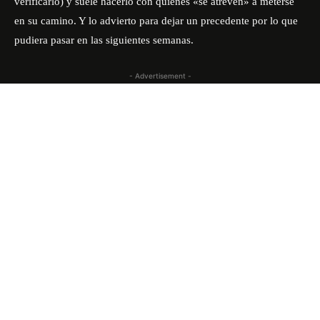
verificarlo)
y suele hacerlo con quienes «se atreven» a meterse
en su camino. Y lo advierto para dejar un precedente por lo que
pudiera pasar en las siguientes semanas.
- Advertisement -