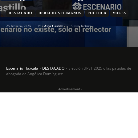
DESTACADO
DERECHOS HUMANOS
POLÍTICA
VOCES
25 febrero, 2025
5
min. lectura
Por
Aldo Castillo
Escenario Tlaxcala
DESTACADO
Elección UPET 2025 o las patadas de
ahogada de Angélica Domínguez
- Advertisement -