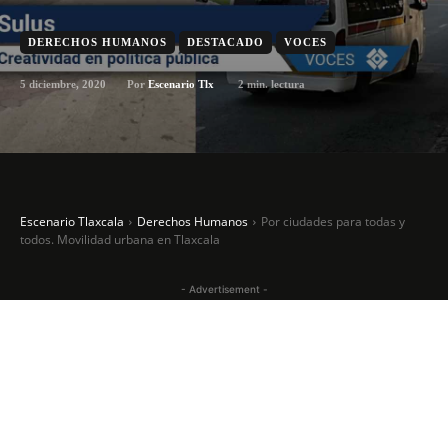
DERECHOS HUMANOS
DESTACADO
VOCES
5 diciembre, 2020
2
min. lectura
Por
Escenario Tlx
Escenario Tlaxcala
Derechos Humanos
Por ciudades para todas y
todos. Movilidad urbana en Tlaxcala
- Advertisement -