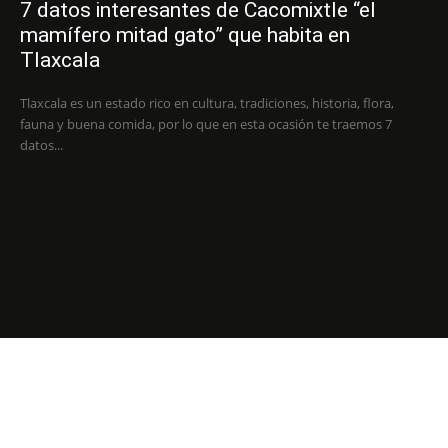
7 datos interesantes de Cacomixtle “el
mamífero mitad gato” que habita en
Tlaxcala
Tlaxcala es un estado rico en cultura, tradiciones, historia, flora,
fauna y buena comida, por lo que en esta ocasión te traemos 7
datos...