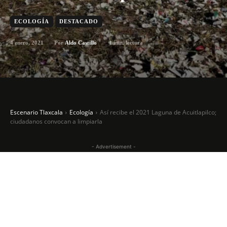
ECOLOGÍA
DESTACADO
4 enero, 2021
1
min. lectura
Por
Aldo Castillo
Escenario Tlaxcala
Ecología
Así recibe el 2021 Laguna de Acuitlapilco;
ciudadanos convocan a limpiarla
- Advertisement -