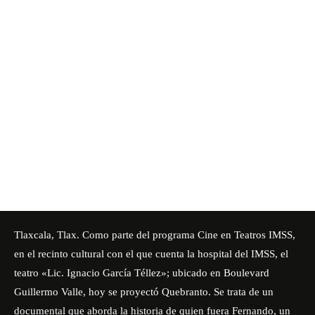
Tlaxcala, Tlax. Como parte del programa Cine en Teatros IMSS,
en el recinto cultural con el que cuenta la hospital del IMSS, el
teatro «Lic. Ignacio García Téllez»; ubicado en Boulevard
Guillermo Valle, hoy se proyectó Quebranto. Se trata de un
documental que aborda la historia de quien fuera Fernando, un