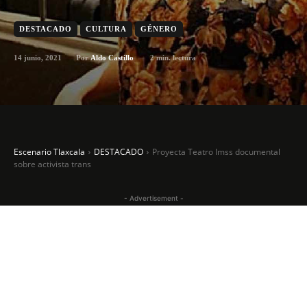
DESTACADO
CULTURA
GÉNERO
14 junio, 2021
2
min. lectura
Por
Aldo Castillo
Escenario Tlaxcala
DESTACADO
Proyecta Teatro Imss documental
sobre activista trans
- Advertisement -