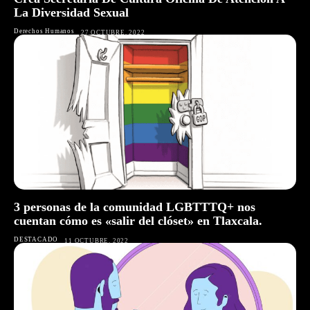
La Diversidad Sexual
Derechos Humanos
27 OCTUBRE, 2022
3 personas de la comunidad LGBTTTQ+ nos
cuentan cómo es «salir del clóset» en Tlaxcala.
DESTACADO
11 OCTUBRE, 2022