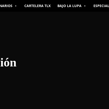
NARIOS
CARTELERA TLX
BAJO LA LUPA
ESPECIA
ción