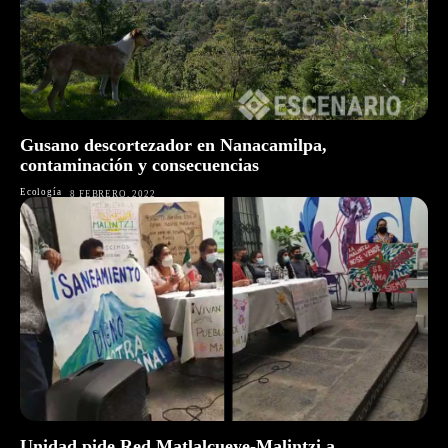
Gusano descortezador en Nanacamilpa,
contaminación y consecuencias
Ecología
8 FEBRERO, 2022
Unidad pide Red Matlalcueye-Malintzi a