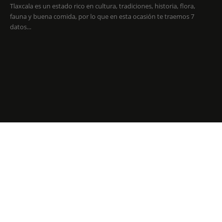
Tlaxcala es un estado rico en cultura, tradiciones, historia, flora,
fauna y buena comida, por lo que en esta ocasión te traemos 7
datos...