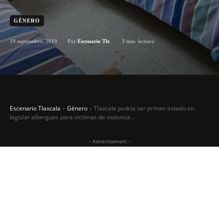
GÉNERO
19 septiembre, 2019
3
min. lectura
Por
Escenario Tlx
Escenario Tlaxcala
Género
Tlaxcala podría ser primer estado en
legislar albergues para víctimas de violencia...
- Advertisement -