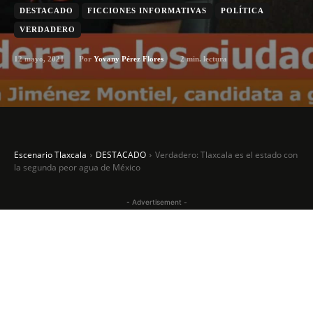
DESTACADO
FICCIONES INFORMATIVAS
POLÍTICA
VERDADERO
12 mayo, 2021
2
min. lectura
Por
Yovany Pérez Flores
Escenario Tlaxcala
DESTACADO
Verdadero: Tlaxcala es el estado con
la segunda peor agua de México
- Advertisement -