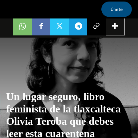
Únete
Un lugar seguro, libro
feminista de la tlaxcalteca
Olivia Teroba que debes
leer esta cuarentena