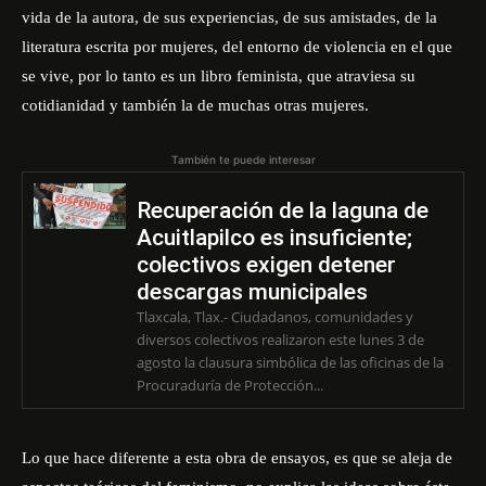
vida de la autora, de sus experiencias, de sus amistades, de la
literatura escrita por mujeres, del entorno de violencia en el que
se vive, por lo tanto es un libro feminista, que atraviesa su
cotidianidad y también la de muchas otras mujeres.
También te puede interesar
Recuperación de la laguna de
Acuitlapilco es insuficiente;
colectivos exigen detener
descargas municipales
Tlaxcala, Tlax.- Ciudadanos, comunidades y
diversos colectivos realizaron este lunes 3 de
agosto la clausura simbólica de las oficinas de la
Procuraduría de Protección...
Lo que hace diferente a esta obra de ensayos, es que se aleja de