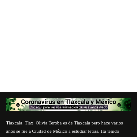
Tlaxcala, Tlax. Olivia Teroba es de Tlaxcala pero hace varios
años se fue a Ciudad de México a estudiar letras. Ha tenido