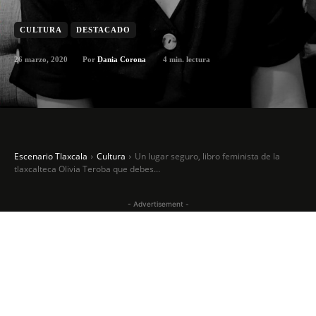
CULTURA
DESTACADO
26 marzo, 2020
4
min. lectura
Por
Dania Corona
Escenario Tlaxcala
Cultura
Un lugar seguro, libro feminista de la
tlaxcalteca Olivia Teroba que debes...
- Advertisement -