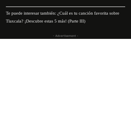
Te puede interesar también:
¿Cuál es tu canción favorita sobre
Tlaxcala? ¡Descubre estas 5 más! (Parte III)
- Advertisement -