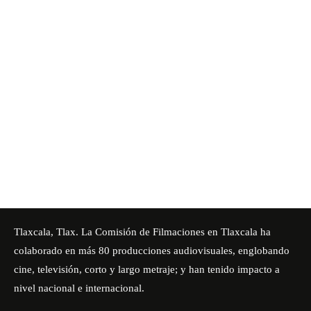
Tlaxcala, Tlax. La Comisión de Filmaciones en Tlaxcala ha
colaborado en más 80 producciones audiovisuales, englobando
cine, televisión, corto y largo metraje; y han tenido impacto a
nivel nacional e internacional.