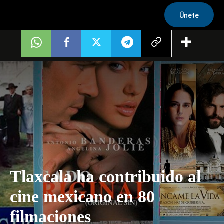
Únete
Tlaxcala ha contribuido al
cine mexicano en 80
filmaciones