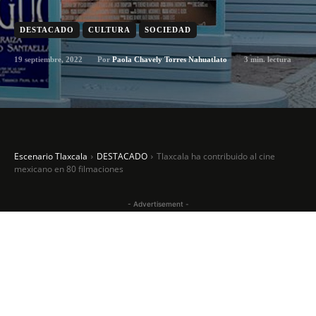
DESTACADO
CULTURA
SOCIEDAD
19 septiembre, 2022
3
min. lectura
Por
Paola Chavely Torres Nahuatlato
Escenario Tlaxcala
DESTACADO
Tlaxcala ha contribuido al cine
mexicano en 80 filmaciones
- Advertisement -