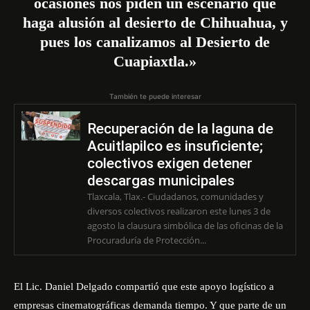
ocasiones nos piden un escenario que
haga alusión al desierto de Chihuahua, y
pues los canalizamos al Desierto de
Cuapiaxtla.»
También te puede interesar
Recuperación de la laguna de
Acuitlapilco es insuficiente;
colectivos exigen detener
descargas municipales
Tlaxcala, Tlax.- Ciudadanos, comunidades y
diversos colectivos realizaron este lunes 3 de
agosto la clausura simbólica de las oficinas de la
Procuraduría de Protección...
El Lic. Daniel Delgado compartió que este apoyo logístico a
empresas cinematográficas demanda tiempo. Y que parte de un