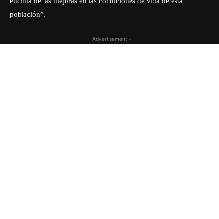
encima de las mejoras en las condiciones de vida de esta
población”.
- Advertisement -