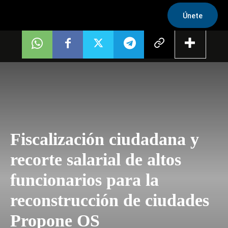
Únete
Fiscalización ciudadana y
recorte salarial de altos
funcionarios para la
reconstrucción de ciudades
Propone OS