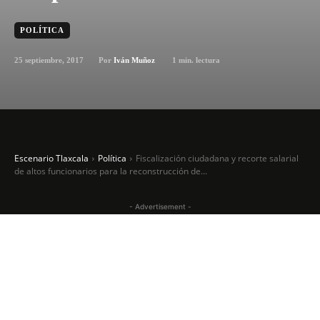
POLÍTICA
25 septiembre, 2017
1
min. lectura
Por
Iván Muñoz
Escenario Tlaxcala
Política
Fiscalización ciudadana y recorte salarial
de altos funcionarios para la reconstrucción de...
- Advertisement -