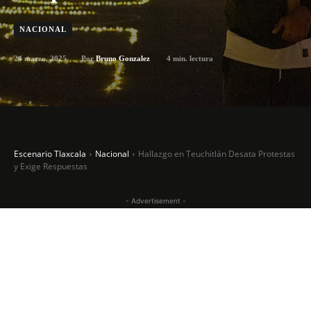
NACIONAL
24 marzo, 2025
4
min. lectura
Por
Bruno Gonzalez
Escenario Tlaxcala
Nacional
Hallazgo en Teuchitlán Desata Protestas
y Exige Respuestas
- Advertisement -