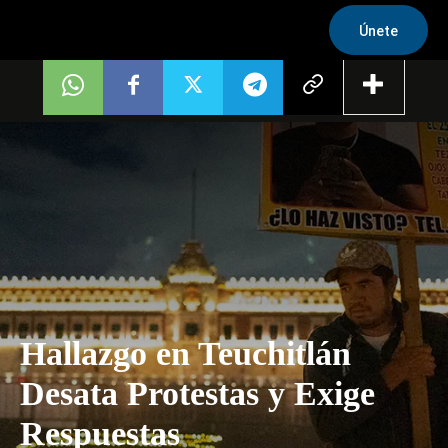
Únete
Hallazgo en Teuchitlán
Desata Protestas y Exige
Respuestas