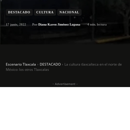
DESTACADO
CULTURA
NACIONAL
17 junio, 2022
4
min. lectura
Por
Diana Karen Jiménez Laguna
Escenario Tlaxcala
DESTACADO
La cultura tlaxcalteca en el norte de
México: los otros Tlaxcalas
- Advertisement -