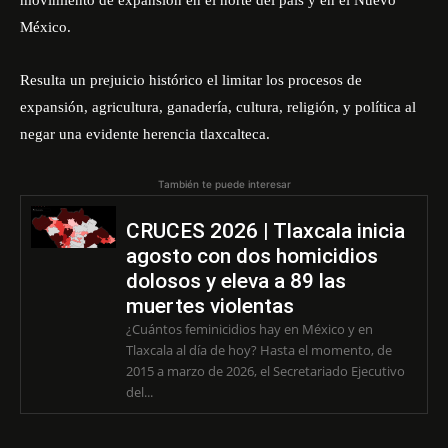
México.
Resulta un prejuicio histórico el limitar los procesos de
expansión, agricultura, ganadería, cultura, religión, y política al
negar una evidente herencia tlaxcalteca.
También te puede interesar
CRUCES 2026 | Tlaxcala inicia
agosto con dos homicidios
dolosos y eleva a 89 las
muertes violentas
¿Cuántos feminicidios hay en México y en
Tlaxcala al día de hoy? Hasta el momento, de
2015 a marzo de 2026, el Secretariado Ejecutivo
del...