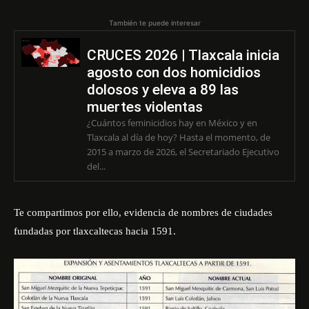
También te puede interesar
CRUCES 2026 | Tlaxcala inicia
agosto con dos homicidios
dolosos y eleva a 89 las
muertes violentas
¿Cuántos feminicidios hay en México y en
Tlaxcala al día de hoy? Hasta el momento, de
2015 a marzo de 2026, el Secretariado Ejecutivo
del...
Te compartimos por ello, evidencia de nombres de ciudades
fundadas por tlaxcaltecas hacia 1591.