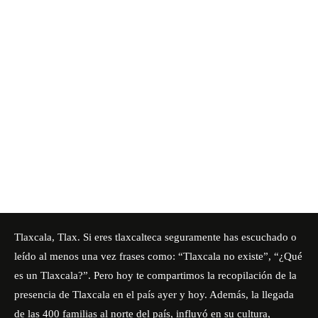
Tlaxcala, Tlax. Si eres tlaxcalteca seguramente has escuchado o
leído al menos una vez frases como: “Tlaxcala no existe”, “¿Qué
es un Tlaxcala?”. Pero hoy te compartimos la recopilación de la
presencia de Tlaxcala en el país ayer y hoy. Además, la llegada
de las 400 familias al norte del país, influyó en su cultura,