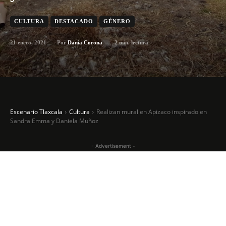
CULTURA
DESTACADO
GÉNERO
21 enero, 2021
2
min. lectura
Por
Dania Corona
Escenario Tlaxcala
Cultura
Realizan mural en Apizaco inspirado en
Sandra Emma y Daniela Muñoz
- Advertisement -