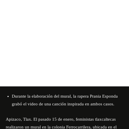
Durante la elaboración del mural, la rapera Prania Esponda
grabó el video de una canción inspirada en ambos casos.
Apizaco, Tlax. El pasado 15 de enero, feministas tlaxcaltecas
realizaron un mural en la colonia Ferrocarrilera, ubicada en el