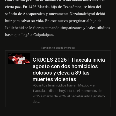
cierta paz. En 1426 Maxtla, hijo de Tezozómoc, se hizo del
señorío de Azcapotzalco y nuevamente Nezahualcóyotl debió
huir para salvar su vida. En este nuevo peregrinar al hijo de
Ixtlilxóchitl se le fueron sumando simpatizantes y leales súbditos
hasta que llegó a Calpulalpan.
También te puede interesar
CRUCES 2026 | Tlaxcala inicia
agosto con dos homicidios
dolosos y eleva a 89 las
muertes violentas
¿Cuántos feminicidios hay en México y en
Tlaxcala al día de hoy? Hasta el momento, de
2015 a marzo de 2026, el Secretariado Ejecutivo
del...