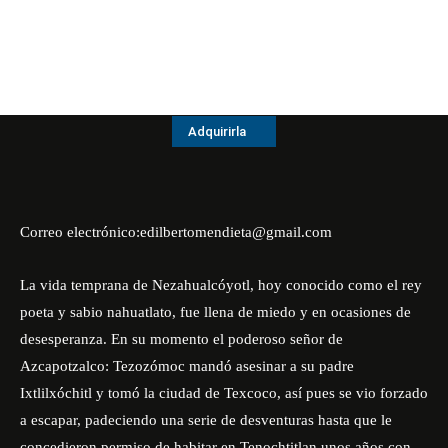
Adquirirla
Correo electrónico:edilbertomendieta@gmail.com
La vida temprana de Nezahualcóyotl, hoy conocido como el rey
poeta y sabio nahuatlato, fue llena de miedo y en ocasiones de
desesperanza. En su momento el poderoso señor de
Azcapotzalco: Tezozómoc mandó asesinar a su padre
Ixtlilxóchitl y tomó la ciudad de Texcoco, así pues se vio forzado
a escapar, padeciendo una serie de desventuras hasta que le
concedieron permiso de habitar en Tenochtitlan unos años con