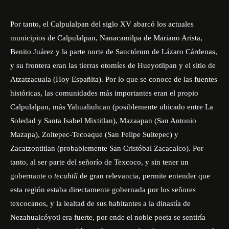
Por tanto, el Calpulalpan del siglo XV abarcó los actuales
municipios de Calpulalpan, Nanacamilpa de Mariano Arista,
Benito Juárez y la parte norte de Sanctórum de Lázaro Cárdenas,
y su frontera eran las tierras otomíes de Hueyotlipan y el sitio de
Atzatzacuala (Hoy Españita). Por lo que se conoce de las fuentes
históricas, las comunidades más importantes eran el propio
Calpulalpan, más Yahualiuhcan (posiblemente ubicado entre La
Soledad y Santa Isabel Mixtitlan), Mazaapan (San Antonio
Mazapa), Zoltepec-Tecoaque (San Felipe Sultepec) y
Zacatzontitlan (probablemente San Cristóbal Zacacalco). Por
tanto, al ser parte del señorío de Texcoco, y sin tener un
gobernante o
tecuhtli
de gran relevancia, permite entender que
esta región estaba directamente gobernada por los señores
texcocanos, y la lealtad de sus habitantes a la dinastía de
Nezahualcóyotl era fuerte, por ende el noble poeta se sentiría