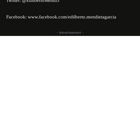
Twitter: @EdilbertoMendi5
Facebook:
www.facebook.com/edilberto.mendietagarcia
- Advertisement -