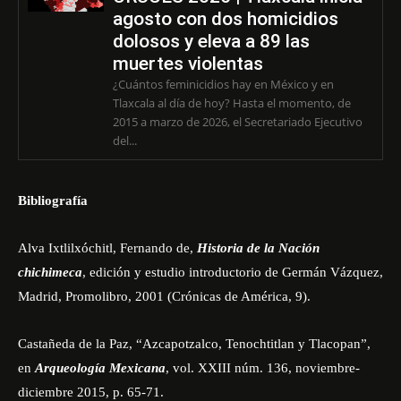
agosto con dos homicidios
dolosos y eleva a 89 las
muertes violentas
¿Cuántos feminicidios hay en México y en
Tlaxcala al día de hoy? Hasta el momento, de
2015 a marzo de 2026, el Secretariado Ejecutivo
del...
Bibliografía
Alva Ixtlilxóchitl, Fernando de,
Historia de la Nación
chichimeca
, edición y estudio introductorio de Germán Vázquez,
Madrid, Promolibro, 2001 (Crónicas de América, 9).
Castañeda de la Paz, “Azcapotzalco, Tenochtitlan y Tlacopan”,
en
Arqueología Mexicana
, vol. XXIII núm. 136, noviembre-
diciembre 2015, p. 65-71.