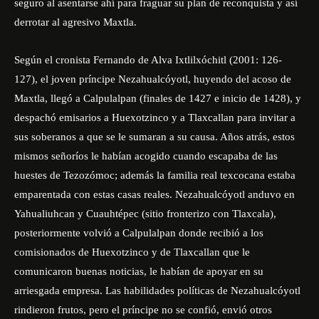
seguro al asentarse ahí para fraguar su plan de reconquista y así
derrotar al agresivo Maxtla.
Según el cronista Fernando de Alva Ixtlilxóchitl (2001: 126-
127), el joven príncipe Nezahualcóyotl, huyendo del acoso de
Maxtla, llegó a Calpulalpan (finales de 1427 e inicio de 1428), y
despachó emisarios a Huexotzinco y a Tlaxcallan para invitar a
sus soberanos a que se le sumaran a su causa. Años atrás, estos
mismos señoríos le habían acogido cuando escapaba de las
huestes de Tezozómoc; además la familia real texcocana estaba
emparentada con estas casas reales. Nezahualcóyotl anduvo en
Yahualiuhcan y Cuauhtépec (sitio fronterizo con Tlaxcala),
posteriormente volvió a Calpulalpan donde recibió a los
comisionados de Huexotzinco y de Tlaxcallan que le
comunicaron buenas noticias, le habían de apoyar en su
arriesgada empresa. Las habilidades políticas de Nezahualcóyotl
rindieron frutos, pero el príncipe no se confió, envió otros