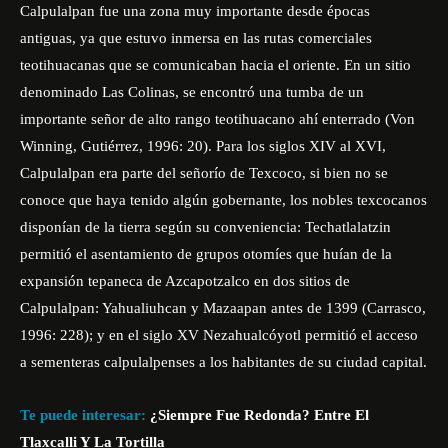
Calpulalpan fue una zona muy importante desde épocas
antiguas, ya que estuvo inmersa en las rutas comerciales
teotihuacanas que se comunicaban hacia el oriente. En un sitio
denominado Las Colinas, se encontró una tumba de un
importante señor de alto rango teotihuacano ahí enterrado (Von
Winning, Gutiérrez, 1996: 20). Para los siglos XIV al XVI,
Calpulalpan era parte del señorío de Texcoco, si bien no se
conoce que haya tenido algún gobernante, los nobles texcocanos
disponían de la tierra según su conveniencia: Techatlalatzin
permitió el asentamiento de grupos otomíes que huían de la
expansión tepaneca de Azcapotzalco en dos sitios de
Calpulalpan: Yahualiuhcan y Mazaapan antes de 1399 (Carrasco,
1996: 228); y en el siglo XV Nezahualcóyotl permitió el acceso
a sementeras calpulalpenses a los habitantes de su ciudad capital.
Te puede interesar:
¿Siempre Fue Redonda? Entre El
Tlaxcalli Y La Tortilla