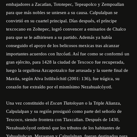
embajadores a Zacatlan, Tototepec, Tepeapolco y Zempoallan
para que más nobles se uniesen a su causa. Calpulalpan se
convirtió en su cuartel principal. Días después, el príncipe
texcocano en Zoltepec, logró convencer a emisarios de Chalco
para que se le adhiriesen a su partido. Además ya había
conseguido el apoyo de los belicosos mexicas tras alcanzar
importantes acuerdos con Itzcóatl. Así fue como se conformó un
gran ejército, para 1428 la ciudad de Texcoco fue recuperada,
luego la orgullosa Azcapotzalco fue arrasada y la suerte final de
Maxtla, según Alva Ixtlilxóchitl (2001: 136), fue trágica, su
corazón fue extraído por el mismísimo Nezahualcóyotl.
Una vez constituido el
Excan Tlatoloyan
o la Triple Alianza,
Calpulalpan y su región prosiguió como parte del señorío de
Texcoco, siendo frontera con Tlaxcallan. Después de 1430,
Nezahualcóyotl ordenó que los tributos de los habitantes de
Yahualiuhcan, Mazaapan y Calpulalpan, fueran destinados para