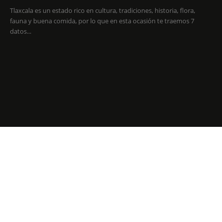
Tlaxcala es un estado rico en cultura, tradiciones, historia, flora,
fauna y buena comida, por lo que en esta ocasión te traemos 7
datos...