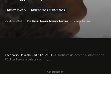
DESTACADO
DERECHOS HUMANOS
26 abril, 2022
2
min. lectura
Por
Diana Karen Jiménez Laguna
Escenario Tlaxcala
DESTACADO
El Instituto de Acceso a Información
Pública Tlaxcala celebra por ti y...
- Advertisement -