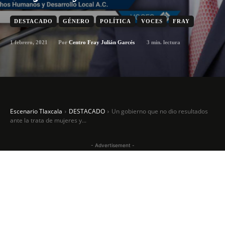
DESTACADO
GÉNERO
POLÍTICA
VOCES
FRAY
1 febrero, 2021
3
min. lectura
Por
Centro Fray Julián Garcés
Escenario Tlaxcala
DESTACADO
Un gobierno que no dio resultados
ante la trata de mujeres y...
- Advertisement -