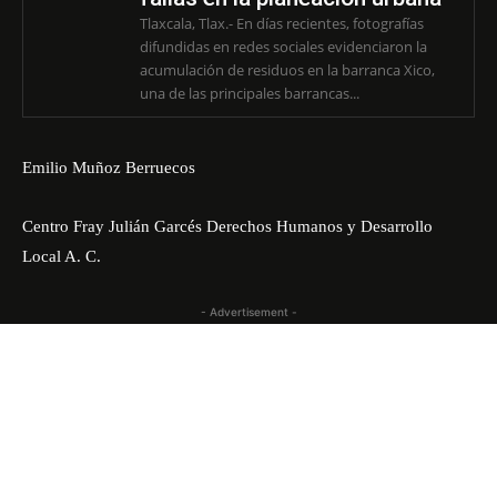
Tlaxcala, Tlax.- En días recientes, fotografías
difundidas en redes sociales evidenciaron la
acumulación de residuos en la barranca Xico,
una de las principales barrancas...
Emilio Muñoz Berruecos
Centro Fray Julián Garcés Derechos Humanos y Desarrollo
Local A. C.
- Advertisement -