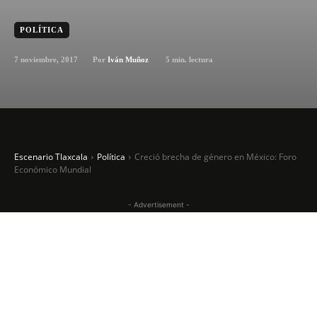
POLÍTICA
7 noviembre, 2017
5
min. lectura
Por
Iván Muñoz
Escenario Tlaxcala
Política
Creció brecha de género en México: Foro
Económico Mundial
- Advertisement -