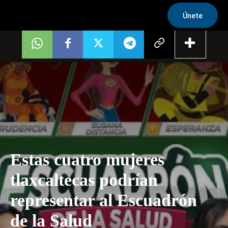
Únete
Estas cuatro mujeres
tlaxcaltecas podrían
representar al Escuadrón
de la Salud