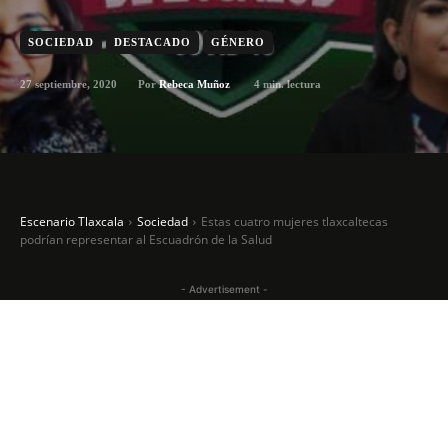
SOCIEDAD
DESTACADO
GÉNERO
27 septiembre, 2020
4
min. lectura
Por
Rebeca Muñoz
Escenario Tlaxcala
Sociedad
Estas cuatro mujeres tlaxcaltecas
podrían representar al Escuadrón de la Salud
- Advertisement -