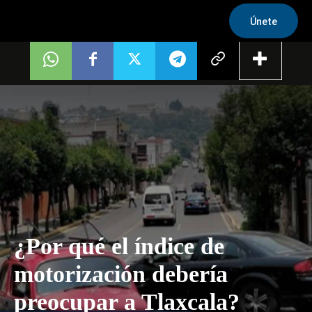
Únete
¿Por qué el índice de
motorización debería
preocupar a Tlaxcala?