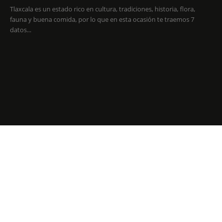
Tlaxcala es un estado rico en cultura, tradiciones, historia, flora,
fauna y buena comida, por lo que en esta ocasión te traemos 7
datos...