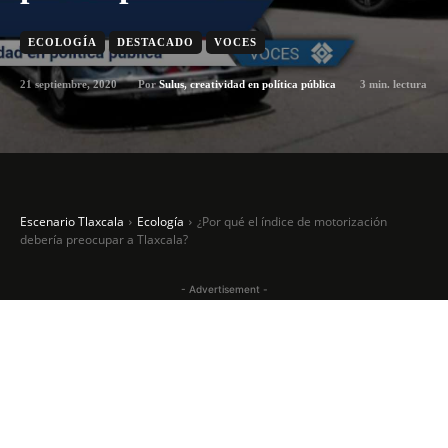
ECOLOGÍA
DESTACADO
VOCES
21 septiembre, 2020
3
min. lectura
Por
Sulus, creatividad en política pública
Escenario Tlaxcala
Ecología
¿Por qué el índice de motorización
debería preocupar a Tlaxcala?
- Advertisement -