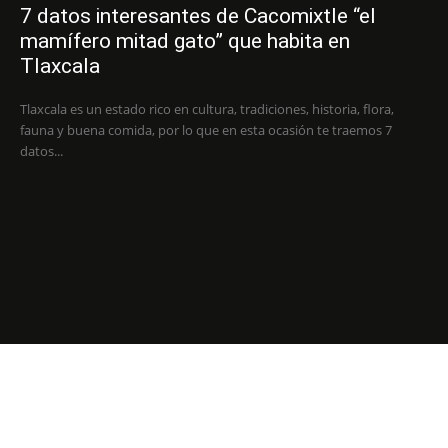
7 datos interesantes de Cacomixtle “el
mamífero mitad gato” que habita en
Tlaxcala
Tlaxcala es un estado rico en cultura, tradiciones, historia, flora,
fauna y buena comida, por lo que en esta ocasión te traemos 7
datos...