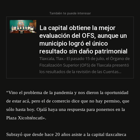
También te puede interesar
La capital obtiene la mejor
evaluación del OFS, aunque un
municipio logró el único
resultado sin daño patrimonial
Tlaxcala, Tlax.- El pasado 15 de julio, el Órgano de
Fiscalización Superior (OFS) de Tlaxcala presentó
los resultados de la revisión de las Cuentas...
“Vino el problema de la pandemia y nos dieron la oportunidad
de estar acá, pero el de comercio dice que no hay permiso, que
sólo hasta hoy. Ojalá haya una respuesta para ponernos en la
Plaza Xicohténcatl».
Subrayó que desde hace 20 años asiste a la capital tlaxcalteca