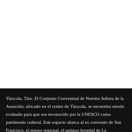
Tlaxcala, Tlax. El Conjunto Conventual de Nuestra Señora de la
Asunción, ubicado en el centro de Tlaxcala, se encuentra siendo
evaluado para que sea reconocido por la UNESCO como
patrimonio cultural. Este espacio abarca al ex convento de San
Francisco, el museo regional, el antiguo hospital de La