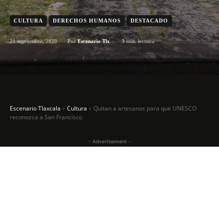
CULTURA
DERECHOS HUMANOS
DESTACADO
21 septiembre, 2020
3
min. lectura
Por
Escenario Tlx
Escenario Tlaxcala
Cultura
Quitan a artesanos para que UNESCO
reconozca a San Francisco
- Advertisement -