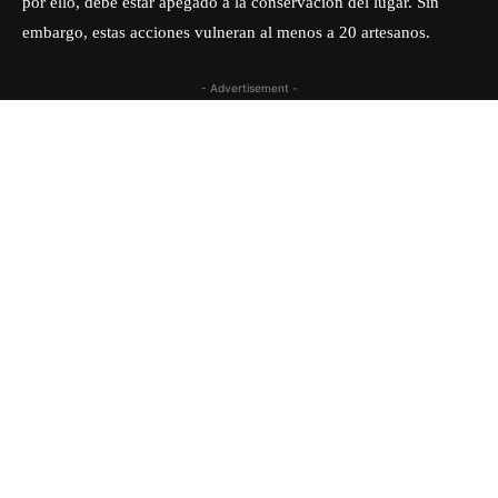
por ello, debe estar apegado a la conservación del lugar. Sin
embargo, estas acciones vulneran al menos a 20 artesanos.
- Advertisement -