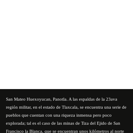
San Mateo Huexoyucan, Panotla. A las espaldas de la 23ava
región militar, en el estado de Tlaxcala, se encuentra una serie de
pueblos que cuentan con una riqueza inmensa pero poco
explorada; tal es el caso de las minas de Tiza del Ejido de San
Francisco la Blanca, que se encuentran unos kilómetros al norte