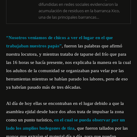
difundidas en redes sociales evidenciaron la
acumulación de residuos en la barranca Xico,
una de las principales barrancas...
“Nosotros veníamos de chicos a ver el lugar en el que
trabajaban nuestros papás”
, fueron las palabras que afirmó
nuestra locutora, y mientras trataba de taparse del frío que para
las 16 horas se hacía presente, nos explicaba la manera en la cual
los adultos de la comunidad se organizaban para velar por las
herramientas mientras se habían parado los labores, pero de eso
ya habrían pasado más de tres décadas.
Al día de hoy ellas se encontraban en el lugar debido a que la
asamblea ejidal desde hace dos años trata de impulsar la zona
como un punto turístico,
en el
cual se pueda observar por un
lado los amplios bodegones de tiza
, que fueron tallados por las
manos que extraían el material día a día, para que puedan