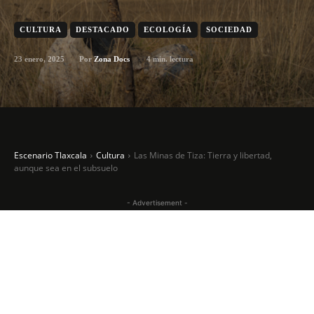
CULTURA
DESTACADO
ECOLOGÍA
SOCIEDAD
23 enero, 2025
4
min. lectura
Por
Zona Docs
Escenario Tlaxcala
Cultura
Las Minas de Tiza: Tierra y libertad,
aunque sea en el subsuelo
- Advertisement -