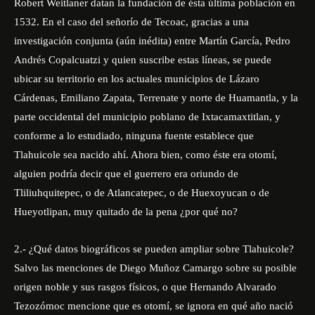
Robert Weitlaner datan la fundación de ésta última población en
1532. En el caso del señorío de Tecoac, gracias a una
investigación conjunta (aún inédita) entre Martín García, Pedro
Andrés Copalcuatzi y quien suscribe estas líneas, se puede
ubicar su territorio en los actuales municipios de Lázaro
Cárdenas, Emiliano Zapata, Terrenate y norte de Huamantla, y la
parte occidental del municipio poblano de Ixtacamaxtitlan, y
conforme a lo estudiado, ninguna fuente establece que
Tlahuicole sea nacido ahí. Ahora bien, como éste era otomí,
alguien podría decir que el guerrero era oriundo de
Tliliuhquitepec, o de Atlancatepec, o de Huexoyucan o de
Hueyotlipan, muy quitado de la pena ¿por qué no?
2.- ¿Qué datos biográficos se pueden ampliar sobre Tlahuicole?
Salvo las menciones de Diego Muñoz Camargo sobre su posible
origen noble y sus rasgos físicos, o que Hernando Alvarado
Tezozómoc mencione que es otomí, se ignora en qué año nació