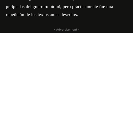
peripecias del guerrero otomí, pero prácticamente fue una
repetición de los textos antes descritos.
- Advertisement -