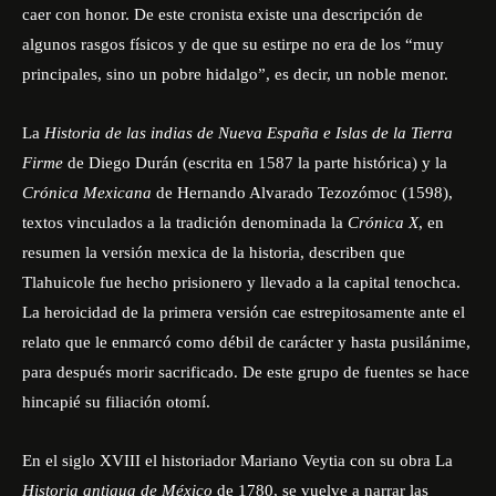
caer con honor. De este cronista existe una descripción de
algunos rasgos físicos y de que su estirpe no era de los “muy
principales, sino un pobre hidalgo”, es decir, un noble menor.
La
Historia de las indias de Nueva España e Islas de la Tierra
Firme
de Diego Durán (escrita en 1587 la parte histórica) y la
Crónica Mexicana
de Hernando Alvarado Tezozómoc (1598),
textos vinculados a la tradición denominada la
Crónica X
, en
resumen la versión mexica de la historia, describen que
Tlahuicole fue hecho prisionero y llevado a la capital tenochca.
La heroicidad de la primera versión cae estrepitosamente ante el
relato que le enmarcó como débil de carácter y hasta pusilánime,
para después morir sacrificado. De este grupo de fuentes se hace
hincapié su filiación otomí.
En el siglo XVIII el historiador Mariano Veytia con su obra La
Historia antigua de México
de 1780, se vuelve a narrar las