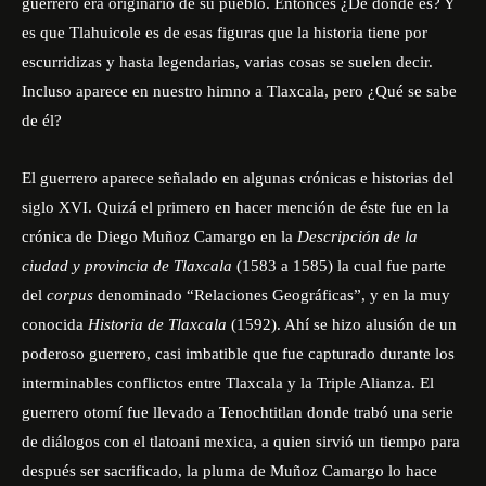
guerrero era originario de su pueblo. Entonces ¿De dónde es? Y
es que Tlahuicole es de esas figuras que la historia tiene por
escurridizas y hasta legendarias, varias cosas se suelen decir.
Incluso aparece en nuestro himno a Tlaxcala, pero ¿Qué se sabe
de él?
El guerrero aparece señalado en algunas crónicas e historias del
siglo XVI. Quizá el primero en hacer mención de éste fue en la
crónica de Diego Muñoz Camargo en la
Descripción de la
ciudad y provincia de Tlaxcala
(1583 a 1585) la cual fue parte
del
corpus
denominado “Relaciones Geográficas”, y en la muy
conocida
Historia de Tlaxcala
(1592). Ahí se hizo alusión de un
poderoso guerrero, casi imbatible que fue capturado durante los
interminables conflictos entre Tlaxcala y la Triple Alianza. El
guerrero otomí fue llevado a Tenochtitlan donde trabó una serie
de diálogos con el tlatoani mexica, a quien sirvió un tiempo para
después ser sacrificado, la pluma de Muñoz Camargo lo hace