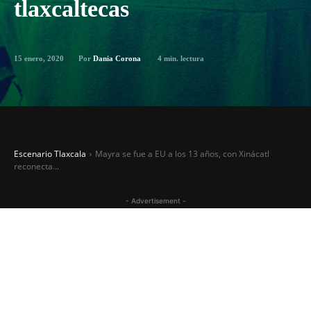
tlaxcaltecas
15 enero, 2020
4
min. lectura
Por
Dania Corona
Escenario Tlaxcala
Mayra se fue a EU a los 13 años, con Xinácatl
reconecta...
- Advertisement -