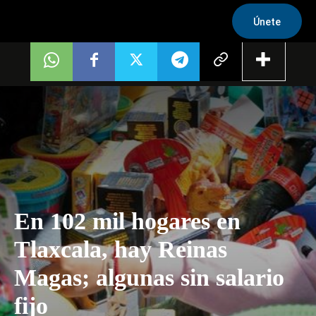
Únete
En 102 mil hogares en
Tlaxcala, hay Reinas
Magas; algunas sin salario
fijo