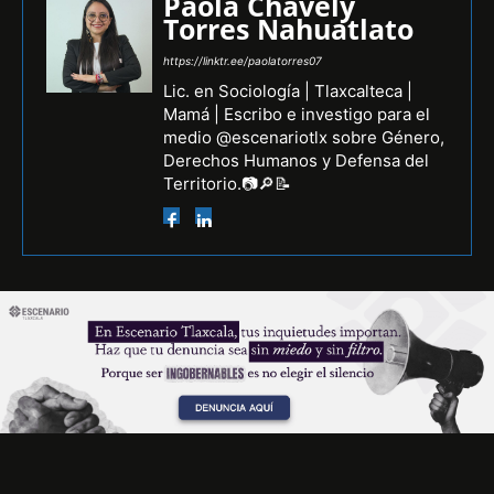
Paola Chavely
Torres Nahuatlato
https://linktr.ee/paolatorres07
Lic. en Sociología | Tlaxcalteca |
Mamá | Escribo e investigo para el
medio @escenariotlx sobre Género,
Derechos Humanos y Defensa del
Territorio.📷🔎📝