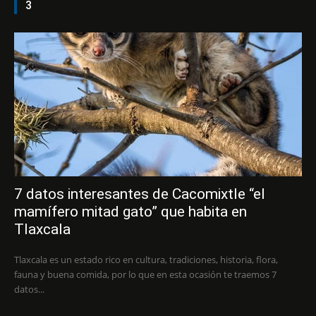
3
7 datos interesantes de Cacomixtle “el
mamífero mitad gato” que habita en
Tlaxcala
Tlaxcala es un estado rico en cultura, tradiciones, historia, flora,
fauna y buena comida, por lo que en esta ocasión te traemos 7
datos...