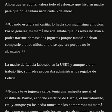
Ahora que es adulta, valora todo el esfuerzo que hizo su madre
para que no le faltara nada cada 6 de enero.
<<Cuando escribía mi cartita, lo hacía con muchísima emoción.
Por lo general, mi mamá me adelantaba que los reyes no iban a
poder traerme demasiados juguetes porque también debían
comprarle a otros niños, ahora sé que era porque no le
alcanzaba.>>
La madre de Leticia laboraba en la USET y aunque era un
trabajo fijo, su madre procuraba administrar los regalos de
Leticia.
<<Nunca tuve juguetes caros, tenía una amiguita que sí: el
castillo de Barbie, el coche eléctrico de Barbie, el microhornito,
etc, y aunque yo los pedía nunca me los compraron; mi mamá
decía que era porque cuando los reyes pasaban a mi casa, ya le