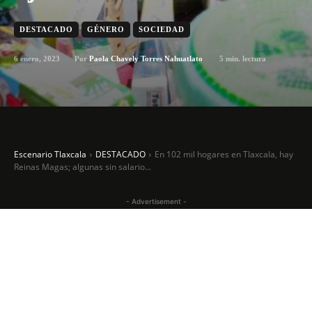
DESTACADO
GÉNERO
SOCIEDAD
6 enero, 2023
5
min. lectura
Por
Paola Chavely Torres Nahuatlato
Escenario Tlaxcala
DESTACADO
En 102 mil hogares en Tlaxcala, hay
Reinas Magas; algunas sin salario...
- Advertisement -