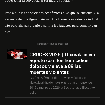
poder tener la solvencia al ser madre soltera.>>
Pese a que las condiciones económicas a las que se enfrenta y la
ausencia de una figura paterna, Ana Fonseca se esfuerza todo el
año para ahorrar y darle a su hija los juguetes para cumplir con
este.
También te puede interesar
CRUCES 2026 | Tlaxcala inicia
agosto con dos homicidios
dolosos y eleva a 89 las
muertes violentas
¿Cuántos feminicidios hay en México y en
Tlaxcala al día de hoy? Hasta el momento, de
2015 a marzo de 2026, el Secretariado Ejecutivo
del...