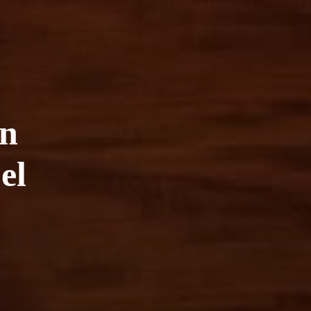
ón
el