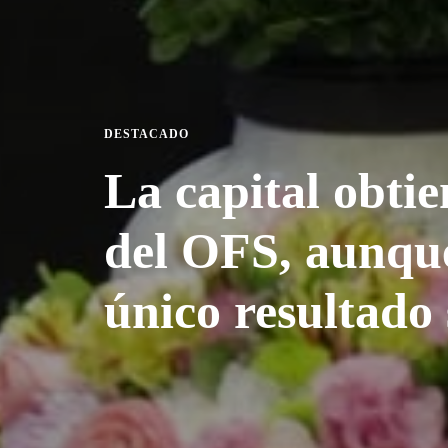
DESTACADO
La capital obti
del OFS, aunque
único resultado