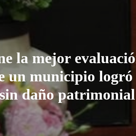
ene la mejor evaluaci
 un municipio logró 
 sin daño patrimonial