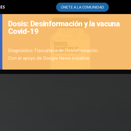
LES
ÚNETE A LA COMUNIDAD
Dosis: Desinformación y la vacuna
Covid-19
Diagnóstico Tlaxcalteca de Desinformación.
Con el apoyo de Google News Initiative